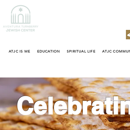
ATJC IS ME
EDUCATION
SPIRITUAL LIFE
ATJC COMMU
Celebrati