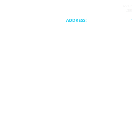
ADDRESS:
20400 NE 30th Avenue
Synagogue 
Aventura, FL 33180
School & Cam
Cateri
ATJC is a proud member of the United 